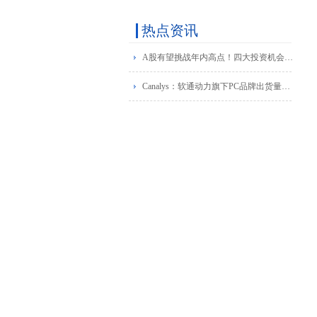
热点资讯
A股有望挑战年内高点！四大投资机会可重点关注
Canalys：软通动力旗下PC品牌出货量年增86%，居国内市场首位