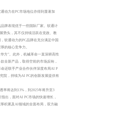
通动力在PC市场地位亦得到显著加
游戏品牌表现优于一些国际厂家。软通计
发展势头，其不仅持续活跃在党政、教
，软通动力的PC品牌在充分满足中国
深厚的核心竞争力。
通华方”。此外，机械革命一直深耕高性
多款全新产品，取得空前的市场反响，
命还联手产业合作伙伴深度布局AI P
C研究院，持续为AI PC的创新发展提供有
渗透率将达到13%，到2025年将升至3
析指出，面对AI PC市场的快速增长，
深厚积累及AI领域的全面布局，双方融