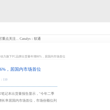
关注...
Canalys：软通动力旗下PC品牌出货量年增86%，居国内市场首位.
s：软通动力旗下PC品牌出货量年增86%，居国内市场首位
增86%，居国内市场首位
：110
式机和笔记本出货量报告显示，“今年二季
，年增长率居国内市场首位，市场份额位列