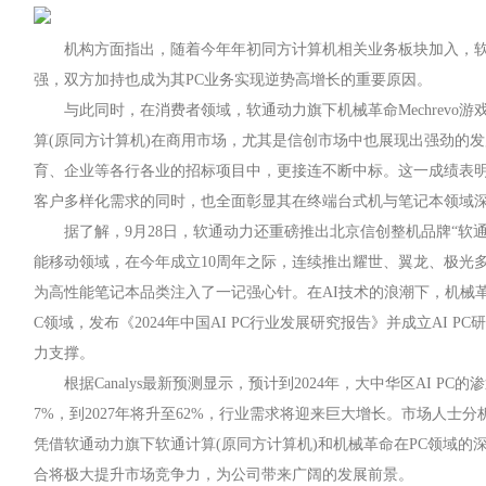
机构方面指出，随着今年年初同方计算机相关业务板块加入，软
强，双方加持也成为其PC业务实现逆势高增长的重要原因。
与此同时，在消费者领域，软通动力旗下机械革命Mechrevo
算(原同方计算机)在商用市场，尤其是信创市场中也展现出强劲的
育、企业等各行各业的招标项目中，更接连不断中标。这一成绩表明
客户多样化需求的同时，也全面彰显其在终端台式机与笔记本领域
据了解，9月28日，软通动力还重磅推出北京信创整机品牌“软
能移动领域，在今年成立10周年之际，连续推出耀世、翼龙、极光
为高性能笔记本品类注入了一记强心针。在AI技术的浪潮下，机械革
C领域，发布《2024年中国AI PC行业发展研究报告》并成立AI P
力支撑。
根据Canalys最新预测显示，预计到2024年，大中华区AI PC的
7%，到2027年将升至62%，行业需求将迎来巨大增长。市场人士分
凭借软通动力旗下软通计算(原同方计算机)和机械革命在PC领域的
合将极大提升市场竞争力，为公司带来广阔的发展前景。